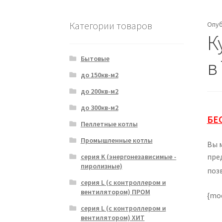
Категории товаров
Опу
К
Бытовые
в
до 150кв-м2
до 200кв-м2
до 300кв-м2
БЕ
Пеллетные котлы
Промышленные котлы
Вы 
пре
серия K (энергонезависимые -
пиролизные)
поз
серия L (с контроллером и
вентилятором) ПРОМ
{mo
серия L (с контроллером и
вентилятором) ХИТ