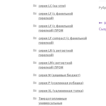
серия LC (на угле)
Рубр
серия LF (с факельной
горелкой)
Н
серия LF (с факельной
з
Сыз
горелкой) ПРОМ
п
серия LF compact (с факельной
з
горелкой)
серия LR (с ретортной
горелкой)
серия LR(с ретортной
горелкой) ПРОМ
серия M (дешевые бюджет)
серия P (усиленная рубашка)
серия XL (удлиненная топка)
Твердотопливные
универсальные