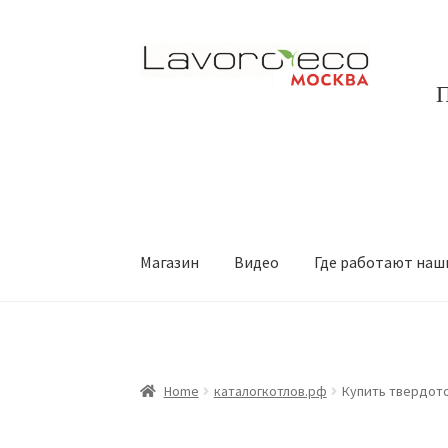
Перейти
Перейти
к
к
П
навигации
содержимому
Магазин
Видео
Где работают наш
Home
каталогкотлов.рф
Купить твердот