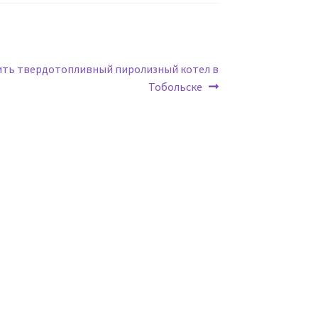
дующая
ить твердотопливный пиролизный котел в
сь:
Тобольске