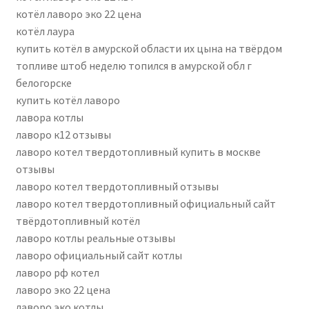
котёл лаворо эко 22 цена
котёл лаура
купить котёл в амурской области их цына на твёрдом
топливе штоб неделю топился в амурской обл г
белогорске
купить котёл лаворо
лавора котлы
лаворо к12 отзывы
лаворо котел твердотопливный купить в москве
отзывы
лаворо котел твердотопливный отзывы
лаворо котел твердотопливный официальный сайт
твёрдотопливный котёл
лаворо котлы реальные отзывы
лаворо официальный сайт котлы
лаворо рф котел
лаворо эко 22 цена
лаворо эко котлы