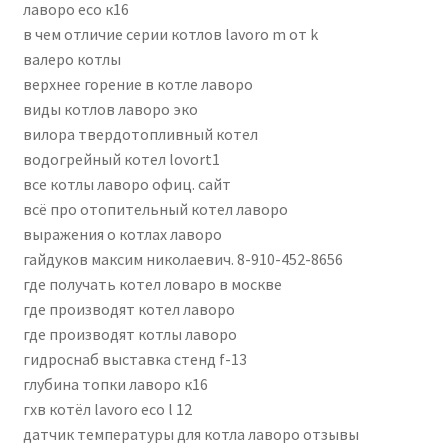
лаворо есо к16
в чем отличие серии котлов lavoro m от k
валеро котлы
верхнее горение в котле лаворо
виды котлов лаворо эко
вилора твердотопливный котел
водогрейный котел lovort1
все котлы лаворо офиц. сайт
всё про отопительный котел лаворо
выражения о котлах лаворо
гайдуков максим николаевич. 8-910-452-8656
где получать котел ловаро в москве
где производят котел лаворо
где производят котлы лаворо
гидроснаб выставка стенд f-13
глубина топки лаворо к16
гхв котёл lavoro eco l 12
датчик температуры для котла лаворо отзывы