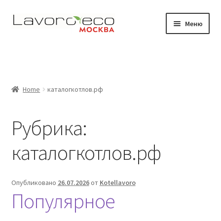
Перейти
Перейти
Меню
к
к
навигации
содержимому
Магазин
Видео
Home
каталогкотлов.рф
Развер
Где работают наши котлы
вложен
Рубрика:
меню
Документация
каталогкотлов.рф
Контакты
Опубликовано
26.07.2026
от
Kotellavoro
Популярное