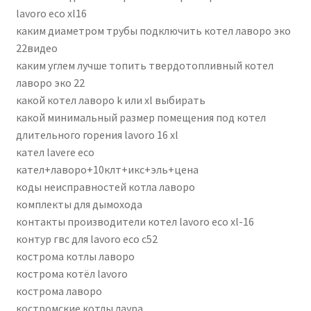
lavoro eco xl16
каким диаметром трубы подключить котел лаворо эко
22видео
каким углем лучше топить твердотопливный котел
лаворо эко 22
какой котел лаворо k или xl выбирать
какой минимальный размер помещения под котел
длительного горения lavoro 16 xl
кател lavere eco
кател+лаворо+10клт+икс+эль+цена
коды неисправностей котла лаворо
комплекты для дымохода
контакты производители котел lavoro eco xl-16
контур гвс для lavoro eco c52
кострома котлы лаворо
кострома котёл lavoro
кострома лаворо
костромские котлы лаура