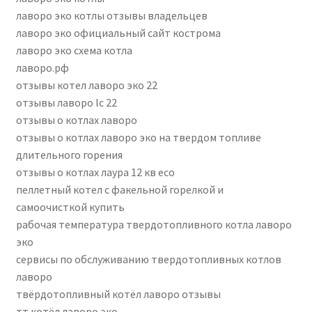
лаворо эко котлы отзывы владельцев
лаворо эко официальный сайт кострома
лаворо эко схема котла
лаворо.рф
отзывы котел лаворо эко 22
отзывы лаворо lc 22
отзывы о котлах лаворо
отзывы о котлах лаворо эко на твердом топливе
длительного горения
отзывы о котлах лаура 12 кв есо
пеллетный котел с факельной горелкой и
самоочисткой купить
рабочая температура твердотопливного котла лаворо
эко
сервисы по обслуживанию твердотопливных котлов
лаворо
твёрдотопливный котёл лаворо отзывы
тт котёл лаворо эко