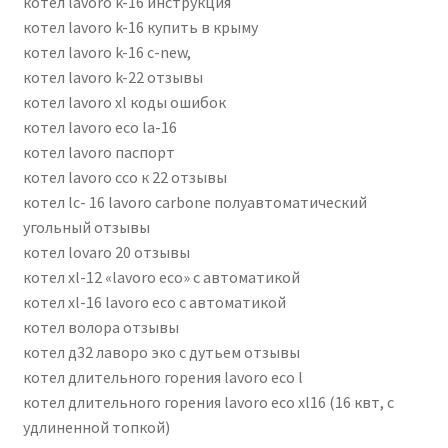
котел lavoro k-16 инструкция
котел lavoro k-16 купить в крыму
котел lavoro k-16 с-new,
котел lavoro k-22 отзывы
котел lavoro xl коды ошибок
котел lavoro еco lа-16
котел lavoro паспорт
котел lavoro ссо к 22 отзывы
котел lc- 16 lavoro carbone полуавтоматический
угольный отзывы
котел lovaro 20 отзывы
котел xl-12 «lavoro eco» с автоматикой
котел xl-16 lavoro eco с автоматикой
котел волора отзывы
котел д32 лаворо эко с дутьем отзывы
котел длительного горения lavoro eco l
котел длительного горения lavoro eco xl16 (16 квт, с
удлиненной топкой)