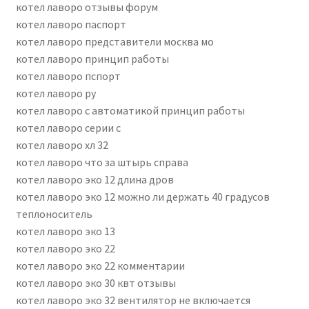
котел лаворо отзывы форум
котел лаворо паспорт
котел лаворо представители москва мо
котел лаворо принцип работы
котел лаворо пспорт
котел лаворо ру
котел лаворо с автоматикой принцип работы
котел лаворо серии c
котел лаворо хл 32
котел лаворо что за штырь справа
котел лаворо эко 12 длина дров
котел лаворо эко 12 можно ли держать 40 градусов
теплоноситель
котел лаворо эко 13
котел лаворо эко 22
котел лаворо эко 22 комментарии
котел лаворо эко 30 квт отзывы
котел лаворо эко 32 вентилятор не включается