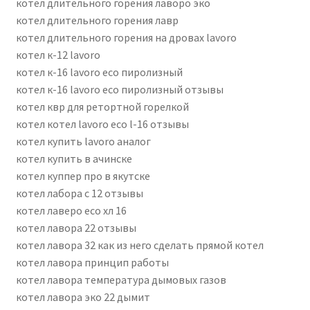
котел длительного горения лаворо эко
котел длительного горения лавр
котел длительного горения на дровах lavoro
котел к-12 lavoro
котел к-16 lavoro eco пиролизный
котел к-16 lavoro eco пиролизный отзывы
котел квр для ретортной горелкой
котел котел lavoro eco l-16 отзывы
котел купить lavoro аналог
котел купить в ачинске
котел куппер про в якутске
котел лабора с 12 отзывы
котел лаверо есо хл 16
котел лавора 22 отзывы
котел лавора 32 как из него сделать прямой котел
котел лавора принцип работы
котел лавора температура дымовых газов
котел лавора эко 22 дымит