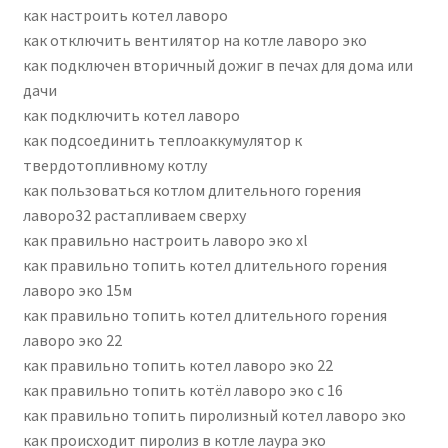
как настроить котел лаворо
как отключить вентилятор на котле лаворо эко
как подключен вторичный дожиг в печах для дома или
дачи
как подключить котел лаворо
как подсоединить теплоаккумулятор к
твердотопливному котлу
как пользоваться котлом длительного горения
лаворо32 растапливаем сверху
как правильно настроить лаворо эко xl
как правильно топить котел длительного горения
лаворо эко 15м
как правильно топить котел длительного горения
лаворо эко 22
как правильно топить котел лаворо эко 22
как правильно топить котёл лаворо эко с 16
как правильно топить пиролизный котел лаворо эко
как происходит пиролиз в котле лаура эко