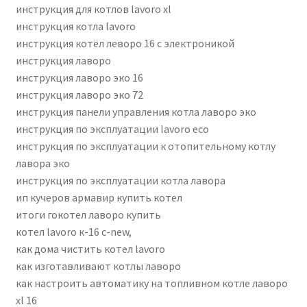
инструкция для котлов lavoro xl
инструкция котла lavoro
инструкция котёл леворо 16 с электроникой
инструкция лаворо
инструкция лаворо эко 16
инструкция лаворо эко 72
инструкция панели управления котла лаворо эко
инструкция по эксплуатации lavoro eco
инструкция по эксплуатации к отопительному котлу
лавора эко
инструкция по эксплуатации котла лавора
ип кучеров армавир купить котел
итоги гокотел лаворо купить
кoтeл lavоrо к-16 с-nеw,
как дома чистить котел lavoro
как изготавливают котлы лаворо
как настроить автоматику на топливном котле лаворо
xl 16