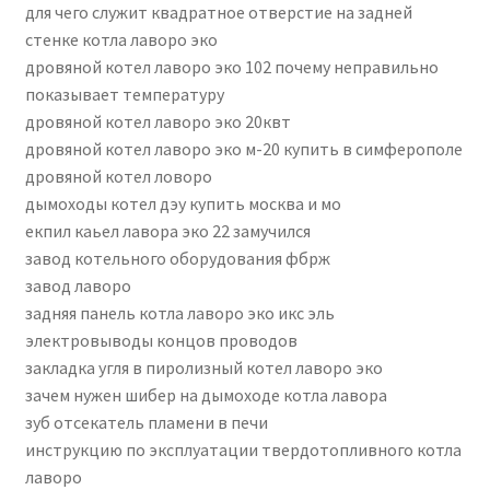
для чего служит квадратное отверстие на задней
стенке котла лаворо эко
дровяной котел лаворо эко 102 почему неправильно
показывает температуру
дровяной котел лаворо эко 20квт
дровяной котел лаворо эко м-20 купить в симферополе
дровяной котел ловоро
дымоходы котел дэу купить москва и мо
екпил каьел лавора эко 22 замучился
завод котельного оборудования фбрж
завод лаворо
задняя панель котла лаворо эко икс эль
электровыводы концов проводов
закладка угля в пиролизный котел лаворо эко
зачем нужен шибер на дымоходе котла лавора
зуб отсекатель пламени в печи
инструкцию по эксплуатации твердотопливного котла
лаворо