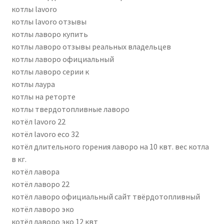
котлы lavoro
котлы lavoro отзывы
котлы лаворо купить
котлы лаворо отзывы реальных владельцев
котлы лаворо официальный
котлы лаворо серии к
котлы лаура
котлы на реторте
котлы твердотопливные лаворо
котёл lavoro 22
котёл lavoro eco 32
котёл длительного горения лаворо на 10 квт. вес котла
в кг.
котёл лавора
котёл лаворо 22
котёл лаворо официальный сайт твёрдотопливный
котёл лаворо эко
котёл лаворо эко 12 квт