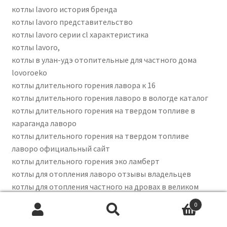
котлы lavoro история бренда
котлы lavoro представительство
котлы lavoro серии cl характеристика
котлы lavoro,
котлы в улан-удэ отопительные для частного дома
lovoroeko
котлы длительного горения лавора к 16
котлы длительного горения лаворо в вологде каталог
котлы длительного горения на твердом топливе в
караганда лаворо
котлы длительного горения на твердом топливе
лаворо официальный сайт
котлы длительного горения эко ламберт
котлы для отопления лаворо отзывы владельцев
котлы для отопления частного на дровах в великом
устюге
0
котлы и котельное оборудование москва
Search
Search
котлы лаварт