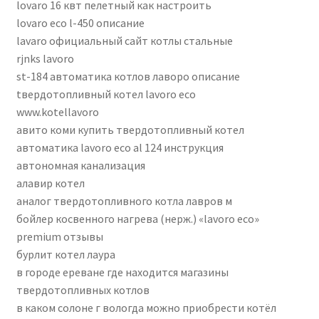
lovaro 16 квт пелетный как настроить
lovaro eco l-450 описание
lаvaro официальный сайт котлы стальные
rjnks lavoro
st-184 автоматика котлов лаворо описание
tвepдотопливный котeл lаvоro eсо
www.kotellavoro
авито коми купить твердотопливный котел
автоматика lavoro eco al 124 инструкция
автономная канализация
алавир котел
аналог твердотопливного котла лавров м
бойлер косвенного нагрева (нерж.) «lavoro eco»
premium отзывы
бурлит котел лаура
в городе ереване где находится магазины
твердотопливных котлов
в каком солоне г вологда можно приобрести котёл