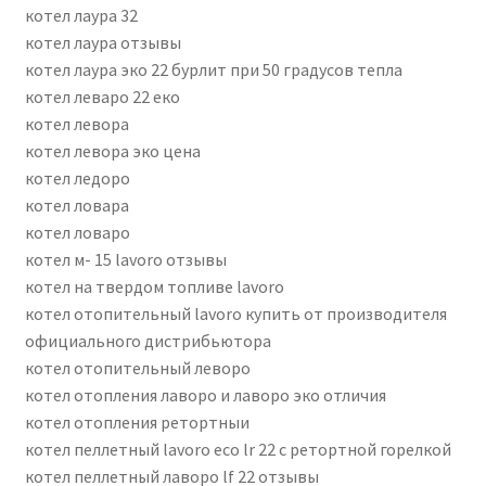
котел лаура 32
котел лаура отзывы
котел лаура эко 22 бурлит при 50 градусов тепла
котел леваро 22 еко
котел левора
котел левора эко цена
котел ледоро
котел ловара
котел ловаро
котел м- 15 lavoro отзывы
котел на твердом топливе lavoro
котел отопительный lavoro купить от производителя
официального дистрибьютора
котел отопительный леворо
котел отопления лаворо и лаворо эко отличия
котел отопления ретортныи
котел пеллетный lavoro eco lr 22 с ретортной горелкой
котел пеллетный лаворо lf 22 отзывы