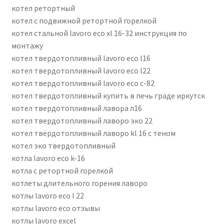
котел ретортный
котел с подвижной ретортной горелкой
котел стальной lavoro eco xl 16-32 инструкция по
монтажу
котел твердотопливный lavoro eco l16
котел твердотопливный lavoro eco l22
котел твердотопливный lavoro eco с-82
котел твердотопливный купить в печь граде иркутск
котел твердотопливный лавора л16
котел твердотопливный лаворо эко 22
котел твёрдотопливный лаворо kl 16 с теном
котел эко твердотопливный
котла lavoro eco k-16
котла с ретортной горелкой
котлеты длительного горения лаворо
котлы lavoro eco l 22
котлы lavoro eco отзывы
котлы lavoro excel