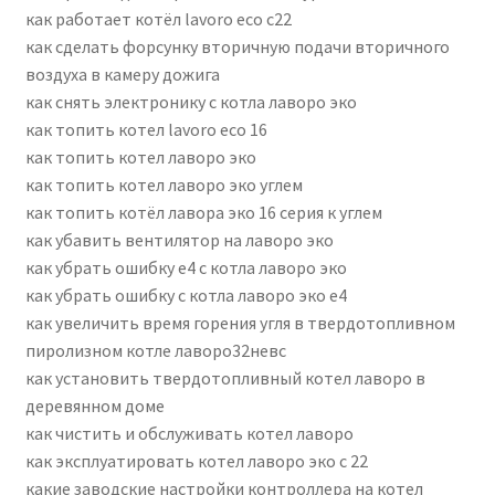
как работает котёл lavoro eco c22
как сделать форсунку вторичную подачи вторичного
воздуха в камеру дожига
как снять электронику с котла лаворо эко
как топить котел lavoro eco 16
как топить котел лаворо эко
как топить котел лаворо эко углем
как топить котёл лавора эко 16 серия к углем
как убавить вентилятор на лаворо эко
как убрать ошибку е4 с котла лаворо эко
как убрать ошибку с котла лаворо эко е4
как увеличить время горения угля в твердотопливном
пиролизном котле лаворо32невс
как установить твердотопливный котел лаворо в
деревянном доме
как чистить и обслуживать котел лаворо
как эксплуатировать котел лаворо эко с 22
какие заводские настройки контроллера на котел