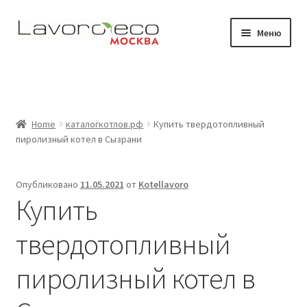
Перейти
Перейти
Меню
к
к
навигации
содержимому
Магазин
Видео
Home
каталогкотлов.рф
Купить твердотопливный
Развер
Где работают наши котлы
пиролизный котел в Сызрани
вложен
меню
Документация
Опубликовано
11.05.2021
от
Kotellavoro
Купить
Контакты
твердотопливный
пиролизный котел в