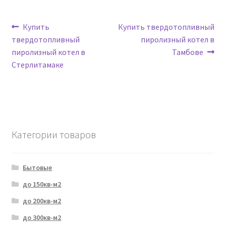
Навигация
Предыдущая
Следующая
Купить
Купить твердотопливный
запись:
запись:
твердотопливный
пиролизный котел в
по
пиролизный котел в
Тамбове
записям
Стерлитамаке
Категории товаров
Бытовые
до 150кв-м2
до 200кв-м2
до 300кв-м2