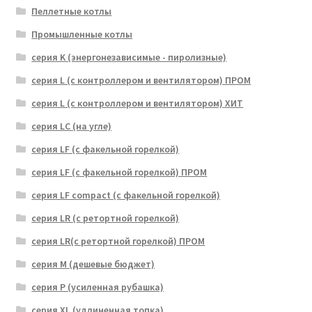
Пеллетные котлы
Промышленные котлы
серия K (энергонезависимые - пиролизные)
серия L (с контроллером и вентилятором) ПРОМ
серия L (с контроллером и вентилятором) ХИТ
серия LC (на угле)
серия LF (с факельной горелкой)
серия LF (с факельной горелкой) ПРОМ
серия LF compact (с факельной горелкой)
серия LR (с ретортной горелкой)
серия LR(с ретортной горелкой) ПРОМ
серия M (дешевые бюджет)
серия P (усиленная рубашка)
серия XL (удлиненная топка)