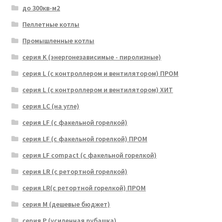
до 300кв-м2
Пеллетные котлы
Промышленные котлы
серия K (энергонезависимые - пиролизные)
серия L (с контроллером и вентилятором) ПРОМ
серия L (с контроллером и вентилятором) ХИТ
серия LC (на угле)
серия LF (с факельной горелкой)
серия LF (с факельной горелкой) ПРОМ
серия LF compact (с факельной горелкой)
серия LR (с ретортной горелкой)
серия LR(с ретортной горелкой) ПРОМ
серия M (дешевые бюджет)
серия P (усиленная рубашка)