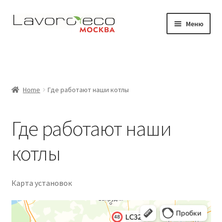
Перейти
Перейти
Меню
к
к
навигации
содержимому
Магазин
Видео
Home
Где работают наши котлы
Развер
Где работают наши котлы
вложен
Где работают наши
меню
Документация
котлы
Контакты
Карта установок