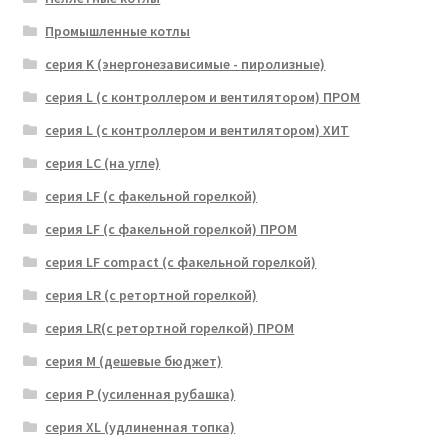
Промышленные котлы
серия K (энергонезависимые - пиролизные)
серия L (с контроллером и вентилятором) ПРОМ
серия L (с контроллером и вентилятором) ХИТ
серия LC (на угле)
серия LF (с факельной горелкой)
серия LF (с факельной горелкой) ПРОМ
серия LF compact (с факельной горелкой)
серия LR (с ретортной горелкой)
серия LR(с ретортной горелкой) ПРОМ
серия M (дешевые бюджет)
серия P (усиленная рубашка)
серия XL (удлиненная топка)