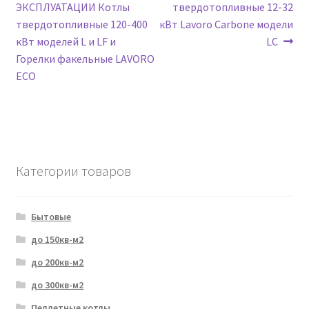
по
ЭКСПЛУАТАЦИИ Котлы
твердотопливные 12-32
записям
твердотопливные 120-400
кВт Lavoro Carbone модели
кВт моделей L и LF и
LC
Горелки факельные LAVORO
ECO
Категории товаров
Бытовые
до 150кв-м2
до 200кв-м2
до 300кв-м2
Пеллетные котлы