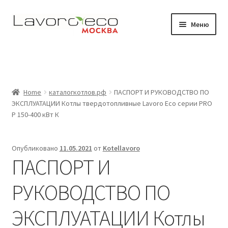
Перейти
Перейти
Меню
к
к
навигации
содержимому
Магазин
Видео
Home
каталогкотлов.рф
ПАСПОРТ И РУКОВОДСТВО ПО
Развер
Где работают наши котлы
ЭКСПЛУАТАЦИИ Котлы твердотопливные Lavoro Eco серии PRO
вложен
P 150-400 кВт К
меню
Документация
Опубликовано
11.05.2021
от
Kotellavoro
Контакты
ПАСПОРТ И
РУКОВОДСТВО ПО
ЭКСПЛУАТАЦИИ Котлы