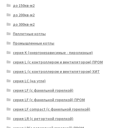
до 150кв-м2
до 200кв-м2
до 300кв-м2
Пеллетные котлы
Промышленные котлы
серия K (энергонезависимые - пиролизные)
серия L (с контроллером и вентилятором) ПРОМ
серия L (с контроллером и вентилятором) ХИТ
серия LC (на угле)
серия LF (с факельной горелкой)
серия LF (с факельной горелкой) ПРОМ
серия LF compact (с факельной горелкой)
серия LR (с ретортной горелкой)
серия LR(с ретортной горелкой) ПРОМ