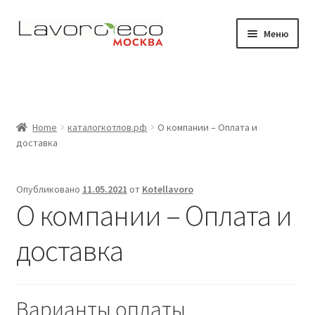
Перейти
Перейти
Меню
к
к
навигации
содержимому
Магазин
Видео
Home
каталогкотлов.рф
О компании – Оплата и
Развер
Где работают наши котлы
доставка
вложен
меню
Документация
Опубликовано
11.05.2021
от
Kotellavoro
О компании – Оплата и
Контакты
доставка
Варианты оплаты