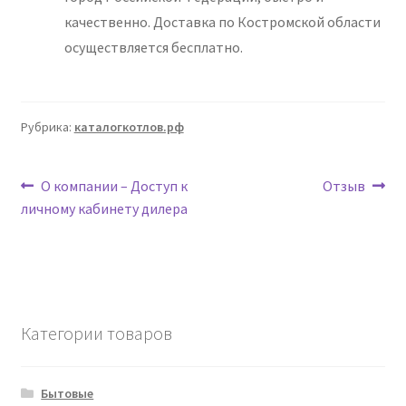
качественно. Доставка по Костромской области
осуществляется бесплатно.
Рубрика:
каталогкотлов.рф
Навигация
Предыдущая
Следующая
О компании – Доступ к
Отзыв
запись:
запись:
личному кабинету дилера
по
записям
Категории товаров
Бытовые