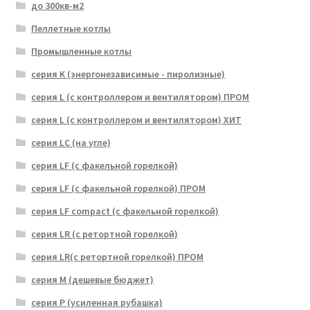
до 300кв-м2
Пеллетные котлы
Промышленные котлы
серия K (энергонезависимые - пиролизные)
серия L (с контроллером и вентилятором) ПРОМ
серия L (с контроллером и вентилятором) ХИТ
серия LC (на угле)
серия LF (с факельной горелкой)
серия LF (с факельной горелкой) ПРОМ
серия LF compact (с факельной горелкой)
серия LR (с ретортной горелкой)
серия LR(с ретортной горелкой) ПРОМ
серия M (дешевые бюджет)
серия P (усиленная рубашка)