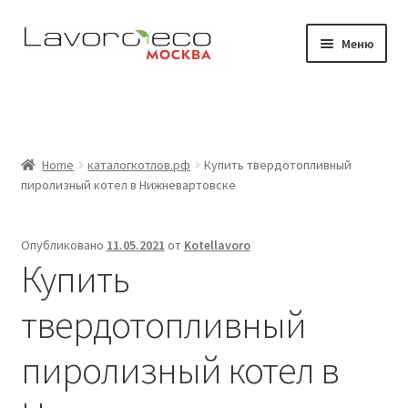
Перейти
Перейти
Меню
к
к
навигации
содержимому
Магазин
Видео
Home
каталогкотлов.рф
Купить твердотопливный
Развер
Где работают наши котлы
пиролизный котел в Нижневартовске
вложен
меню
Документация
Опубликовано
11.05.2021
от
Kotellavoro
Купить
Контакты
твердотопливный
пиролизный котел в