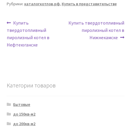
Рубрики:
каталогкотлов.рф
,
Купить в представительстве
Навигация
Предыдущая
Следующая
Купить
Купить твердотопливный
запись:
запись:
твердотопливный
пиролизный котел в
по
пиролизный котел в
Нижнекамске
записям
Нефтеюганске
Категории товаров
Бытовые
до 150кв-м2
до 200кв-м2