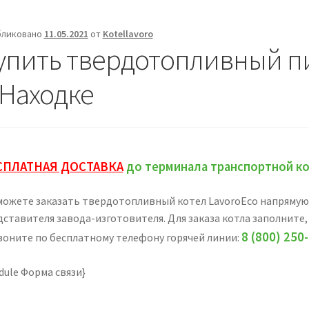
бликовано
11.05.2021
от
Kotellavoro
упить твердотопливный п
 Находке
СПЛАТНАЯ ДОСТАВКА
до терминала транспортной ко
можете заказать твердотопливный котел LavoroEco напрямую с
дставителя завода-изготовителя. Для заказа котла заполните,
8 (800) 250
воните по бесплатному телефону горячей линии:
dule Форма связи}