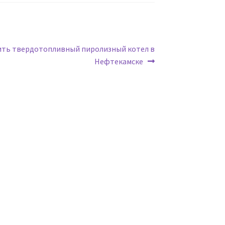
дующая
ить твердотопливный пиролизный котел в
сь:
Нефтекамске