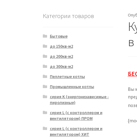
Категории товаров
Опу
К
Бытовые
в
до 150кв-м2
до 200кв-м2
до 300кв-м2
БЕ
Пеллетные котлы
Промышленные котлы
Вы 
пре
серия K (энергонезависимые -
пиролизные)
поз
серия L (с контроллером и
вентилятором) ПРОМ
{mo
серия L (с контроллером и
вентилятором) ХИТ