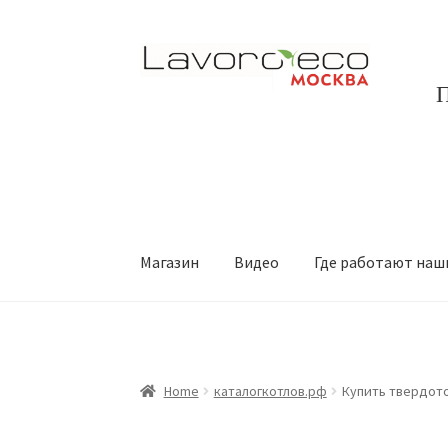
Перейти
Перейти
к
к
П
навигации
содержимому
Магазин
Видео
Где работают наш
Home
каталогкотлов.рф
Купить твердот