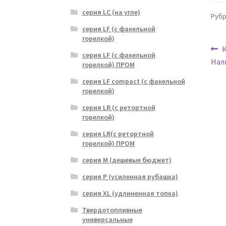
серия LC (на угле)
Рубр
серия LF (с факельной
горелкой)
Н
серия LF (с факельной
з
Нал
горелкой) ПРОМ
п
серия LF compact (с факельной
з
горелкой)
серия LR (с ретортной
горелкой)
серия LR(с ретортной
горелкой) ПРОМ
серия M (дешевые бюджет)
серия P (усиленная рубашка)
серия XL (удлиненная топка)
Твердотопливные
универсальные