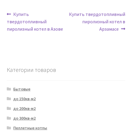
Навигация
Предыдущая
Следующая
Купить
Купить твердотопливный
запись:
запись:
твердотопливный
пиролизный котел в
по
пиролизный котел в Азове
Арзамасе
записям
Категории товаров
Бытовые
до 150кв-м2
до 200кв-м2
до 300кв-м2
Пеллетные котлы