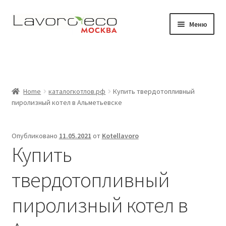
Перейти
Перейти
Меню
к
к
навигации
содержимому
Магазин
Видео
Home
каталогкотлов.рф
Купить твердотопливный
Развер
Где работают наши котлы
пиролизный котел в Альметьевске
вложен
меню
Документация
Опубликовано
11.05.2021
от
Kotellavoro
Купить
Контакты
твердотопливный
пиролизный котел в