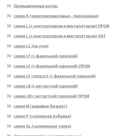
Промышленные котлы
серия K (энергонезависимые - пиролизные)
серия L (с контроллером и вентилятором) ПРОМ
серия L (с контроллером и вентилятором) ХИТ
серия LC (на угле)
серия LF (с факельной горелкой)
серия LF (с факельной горелкой) ПРОМ
серия LF compact (с факельной горелкой)
серия LR (с ретортной горелкой)
серия LR(с ретортной горелкой) ПРОМ
серия M (дешевые бюджет)
серия P (усиленная рубашка)
серия XL (удлиненная топка)