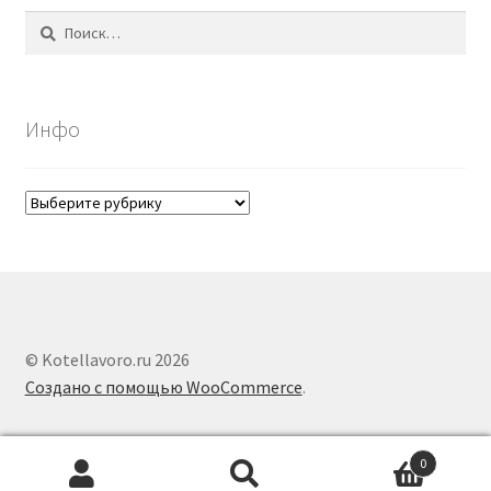
Найти:
Инфо
Инфо
© Kotellavoro.ru 2026
Создано с помощью WooCommerce
.
0
Search
Search