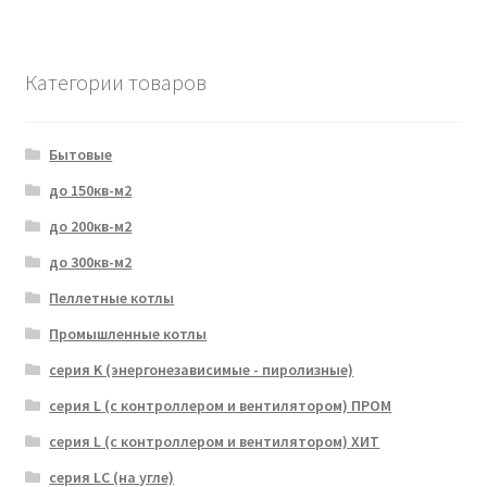
Категории товаров
Бытовые
до 150кв-м2
до 200кв-м2
до 300кв-м2
Пеллетные котлы
Промышленные котлы
серия K (энергонезависимые - пиролизные)
серия L (с контроллером и вентилятором) ПРОМ
серия L (с контроллером и вентилятором) ХИТ
серия LC (на угле)