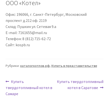
ООО «Котел»
Офис: 196066, г. Санкт-Петербург, Московский
проспект д.212 оф. 2119
Склад: Пушкин ул. Сетевая 9.а
E-mail: 7161655@mail.ru
Телефон: 8 (812) 715-62-72
Сайт: kospb.ru
Рубрики:
каталогкотлов.рф
,
Купить в представительстве
Навигация
Предыдущая
Следующая
Купить
Купить твердотопливный
запись:
запись:
твердотопливный котел в
котел в Саратове
по
Самаре
записям