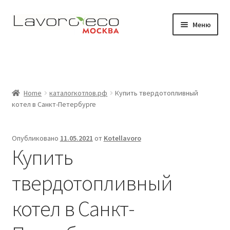
Перейти
Перейти
Меню
к
к
навигации
содержимому
Магазин
Видео
Home
каталогкотлов.рф
Купить твердотопливный
Развер
Где работают наши котлы
котел в Санкт-Петербурге
вложен
меню
Документация
Опубликовано
11.05.2021
от
Kotellavoro
Купить
Контакты
твердотопливный
котел в Санкт-