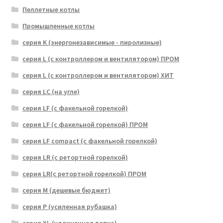
Пеллетные котлы
Промышленные котлы
серия K (энергонезависимые - пиролизные)
серия L (с контроллером и вентилятором) ПРОМ
серия L (с контроллером и вентилятором) ХИТ
серия LC (на угле)
серия LF (с факельной горелкой)
серия LF (с факельной горелкой) ПРОМ
серия LF compact (с факельной горелкой)
серия LR (с ретортной горелкой)
серия LR(с ретортной горелкой) ПРОМ
серия M (дешевые бюджет)
серия P (усиленная рубашка)