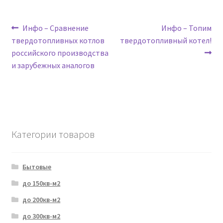
Навигация
Предыдущая
Следующая
Инфо – Сравнение
Инфо – Топим
запись:
запись:
твердотопливных котлов
твердотопливный котел!
по
российского производства
записям
и зарубежных аналогов
Категории товаров
Бытовые
до 150кв-м2
до 200кв-м2
до 300кв-м2