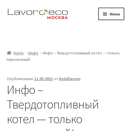
Перейти
Перейти
Меню
к
к
навигации
содержимому
Магазин
Видео
Home
Инфо
Инфо – Твердотопливный котел — только
Развер
Где работают наши котлы
пиролизный!
вложен
меню
Документация
Опубликовано
11.05.2021
от
Kotellavoro
Инфо –
Контакты
Твердотопливный
котел — только