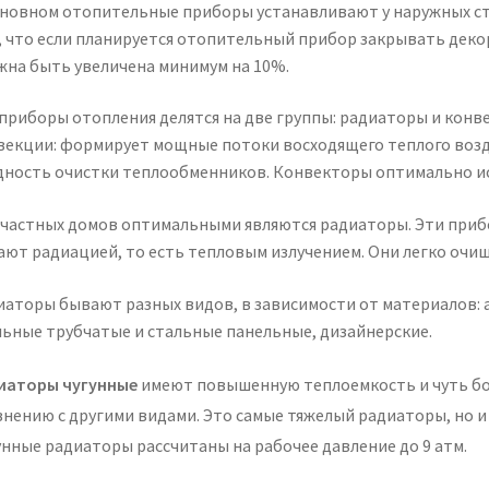
сновном отопительные приборы устанавливают у наружных сте
, что если планируется отопительный прибор закрывать дек
жна быть увеличена минимум на 10%.
 приборы отопления делятся на две группы: радиаторы и кон
векции: формирует мощные потоки восходящего теплого возду
дность очистки теплообменников. Конвекторы оптимально и
 частных домов оптимальными являются радиаторы. Эти приб
ают радиацией, то есть тепловым излучением. Они легко очищ
иаторы бывают разных видов, в зависимости от материалов: 
льные трубчатые и стальные панельные, дизайнерские.
иаторы чугунные
имеют повышенную теплоемкость и чуть бо
внению с другими видами. Это самые тяжелый радиаторы, но и
унные радиаторы рассчитаны на рабочее давление до 9 атм.