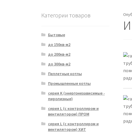
Категории товаров
Опу
И
Бытовые
до 150кв-м2
до 200кв-м2
тру
до 300кв-м2
пом
Пеллетные котлы
рад
Промышленные котлы
серия K (энергонезависимые -
пиролизные)
тру
серия L (с контроллером и
пом
вентилятором) ПРОМ
рад
серия L (с контроллером и
вентилятором) ХИТ