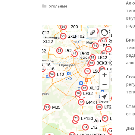
Алю
Угольные
теп
вну
рад
Бим
тем
рад
алю
Ста
рег
теп
Ста
отк
Диз