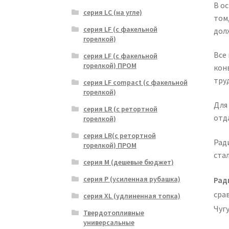
В о
серия LC (на угле)
том
серия LF (с факельной
дол
горелкой)
Все
серия LF (с факельной
горелкой) ПРОМ
кон
тру
серия LF compact (с факельной
горелкой)
Для
серия LR (с ретортной
отд
горелкой)
серия LR(с ретортной
Рад
горелкой) ПРОМ
ста
серия M (дешевые бюджет)
серия P (усиленная рубашка)
Рад
сра
серия XL (удлиненная топка)
Чуг
Твердотопливные
универсальные