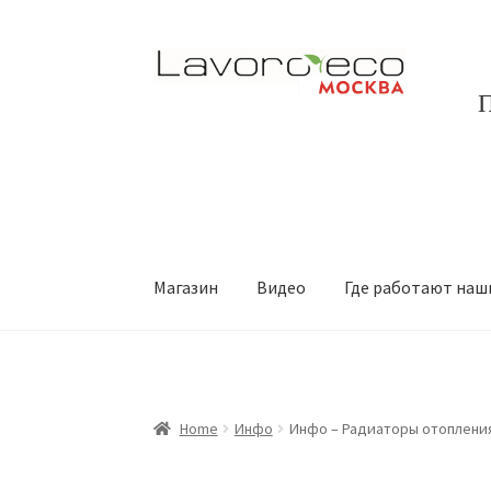
Перейти
Перейти
к
к
П
навигации
содержимому
Магазин
Видео
Где работают наш
Home
Инфо
Инфо – Радиаторы отоплени