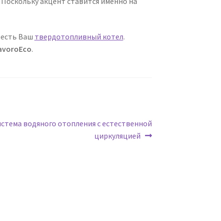
 Поскольку акцент ставится именно на
о есть Ваш
твердотопливный котел
.
avoroEco
.
я
истема водяного отопления с естественной
циркуляцией