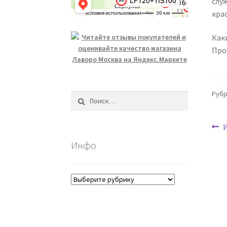
слу
кра
Как
Про
Рубр
Найти:
Н
з
Инфо
п
з
Инфо