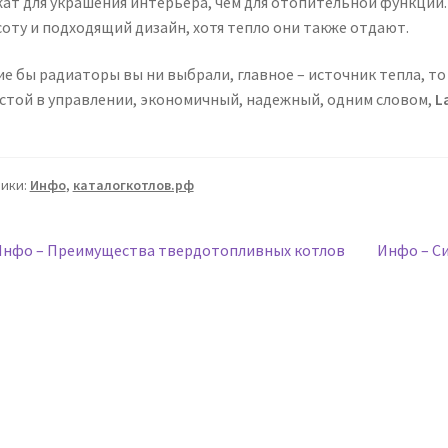
жат для украшения интерьера, чем для отопительной функции.
соту и подходящий дизайн, хотя тепло они также отдают.
ие бы радиаторы вы ни выбрали, главное – источник тепла, т
стой в управлении, экономичный, надежный, одним словом,
L
ики:
Инфо
,
каталогкотлов.рф
авигация
Предыдущая
Следующа
Инфо – Преимущества твердотопливных котлов
Инфо – С
апись:
запись:
о
аписям