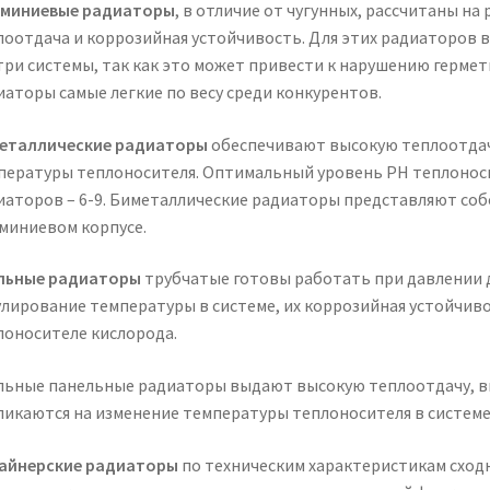
миниевые радиаторы
, в отличие от чугунных, рассчитаны на 
лоотдача и коррозийная устойчивость. Для этих радиаторов 
три системы, так как это может привести к нарушению герме
иаторы самые легкие по весу среди конкурентов.
еталлические радиаторы
обеспечивают высокую теплоотдач
пературы теплоносителя. Оптимальный уровень PH теплоноси
иаторов – 6-9. Биметаллические радиаторы представляют соб
миниевом корпусе.
льные радиаторы
трубчатые готовы работать при давлении д
улирование температуры в системе, их коррозийная устойчиво
лоносителе кислорода.
льные панельные радиаторы выдают высокую теплоотдачу, в
ликаются на изменение температуры теплоносителя в системе
айнерские радиаторы
по техническим характеристикам сход