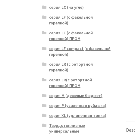
серия LC (на угле)
серия LF (с факельной
горелкой)
серия LF (с факельной
горелкой) ПРОМ
серия LF compact (с факельной
горелкой)
серия LR (с ретортной
горелкой)
серия LR(с ретортной
горелкой) ПРОМ
серия M (дешевые бюджет)
серия P (усиленная рубашка)
серия XL (удлиненная топка)
Твердотопливные
Desc
универсальные