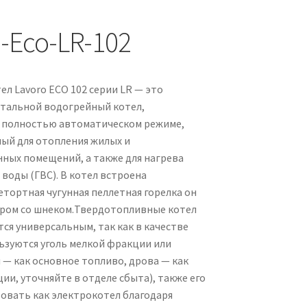
-Eco-LR-102
л Lavoro ECO 102 серии LR — это
тальной водогрейный котел,
 полностью автоматическом режиме,
ый для отопления жилых и
ных помещений, а также для нагрева
воды (ГВС). В котел встроена
етортная чугунная пеллетная горелка он
ром со шнеком.Твердотопливные котел
тся универсальным, так как в качестве
ьзуются уголь мелкой фракции или
 — как основное топливо, дрова — как
ии, уточняйте в отделе сбыта), также его
овать как электрокотел благодаря