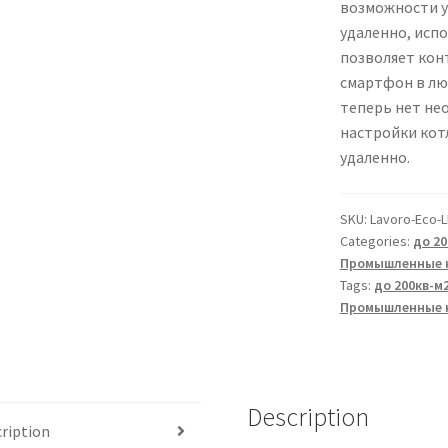
возможности у
удаленно, исп
позволяет кон
смартфон в люб
теперь нет не
настройки кот
удаленно.
SKU:
Lavoro-Eco-L
Categories:
до 20
Промышленные 
Tags:
до 200кв-м
Промышленные 
Description
ription