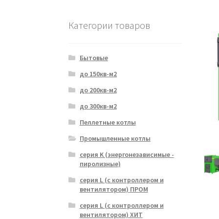
Категории товаров
Бытовые
до 150кв-м2
до 200кв-м2
до 300кв-м2
Пеллетные котлы
Промышленные котлы
серия K (энергонезависимые -
пиролизные)
серия L (с контроллером и
вентилятором) ПРОМ
серия L (с контроллером и
вентилятором) ХИТ