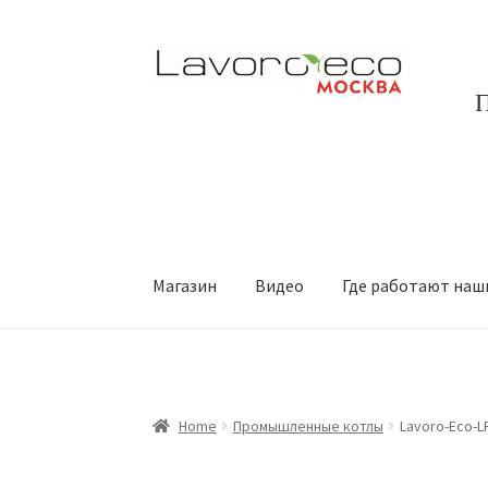
Перейти
Перейти
к
к
П
навигации
содержимому
Магазин
Видео
Где работают наш
Home
Промышленные котлы
Lavoro-Eco-L