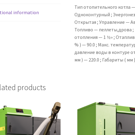
Тип отопительного котла —
tional information
Одноконтурный ; Энергонез
Открытая ; Управление — Ав
Топливо — пеллеты,дрова ;
отопления — 1 ½» ; Отапливае
% ) — 90.0 ; Макс. температур
давление воды в контуре ото
мм ) — 220.0 ; Габариты ( мм )
lated products