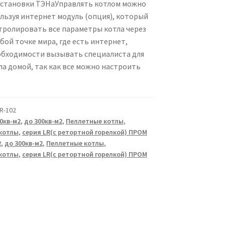
становки ТЭНаУправлять котлом можно
ользуя интернет модуль (опция), который
тролировать все параметры котла через
ой точке мира, где есть интернет,
обходимости вызывать специалиста для
ла домой, так как все можно настроить
R-102
0кв-м2
,
до 300кв-м2
,
Пеллетные котлы
,
котлы
,
серия LR(с ретортной горелкой) ПРОМ
2
,
до 300кв-м2
,
Пеллетные котлы
,
котлы
,
серия LR(с ретортной горелкой) ПРОМ