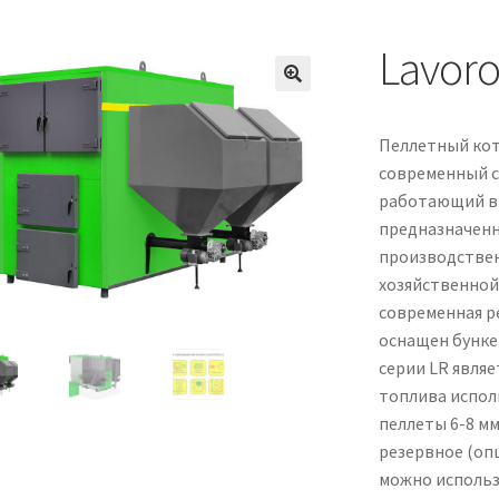
Lavoro
Пеллетный коте
современный с
работающий в
предназначенн
производствен
хозяйственной 
современная р
оснащен бунке
серии LR являе
топлива испол
пеллеты 6-8 мм
резервное (опц
можно использ